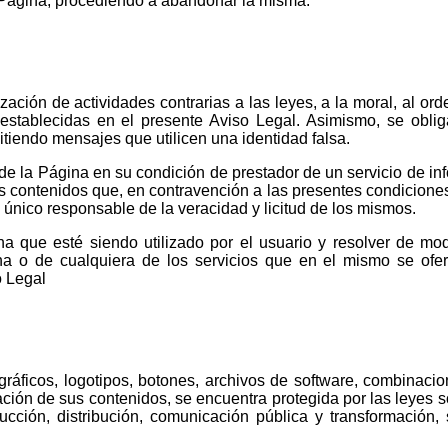
a Pagina, procediendo a abandonar la misma.
ización de actividades contrarias a las leyes, a la moral, al ord
establecidas en el presente Aviso Legal. Asimismo, se oblig
itiendo mensajes que utilicen una identidad falsa.
 la Página en su condición de prestador de un servicio de in
s contenidos que, en contravención a las presentes condiciones
l único responsable de la veracidad y licitud de los mismos.
na que esté siendo utilizado por el usuario y resolver de mo
ina o de cualquiera de los servicios que en el mismo se of
o Legal
gráficos, logotipos, botones, archivos de software, combinacio
tación de sus contenidos, se encuentra protegida por las leyes 
ducción, distribución, comunicación pública y transformación,