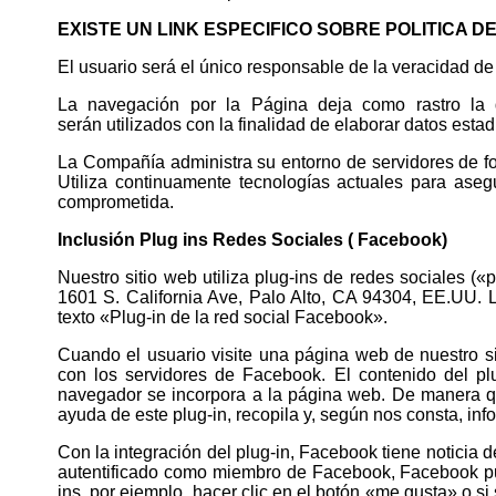
EXISTE UN LINK ESPECIFICO SOBRE POLITICA D
El usuario será el único responsable de la veracidad de 
La navegación por la Página deja como rastro la d
serán utilizados con la finalidad de elaborar datos estad
La Compañía administra su entorno de servidores de for
Utiliza continuamente tecnologías actuales para aseg
comprometida.
Inclusión Plug ins Redes Sociales ( Facebook)
Nuestro sitio web utiliza plug-ins de redes sociales (
1601 S. California Ave, Palo Alto, CA 94304, EE.UU. L
texto «Plug-in de la red social Facebook».
Cuando el usuario visite una página web de nuestro s
con los servidores de Facebook. El contenido del p
navegador se incorpora a la página web. De manera qu
ayuda de este plug-in, recopila y, según nos consta, in
Con la integración del plug-in, Facebook tiene noticia d
autentificado como miembro de Facebook, Facebook pue
ins, por ejemplo, hacer clic en el botón «me gusta» o s