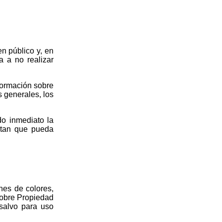
en público y, en
a a no realizar
formación sobre
 generales, los
do inmediato la
ertan que pueda
nes de colores,
sobre Propiedad
 salvo para uso