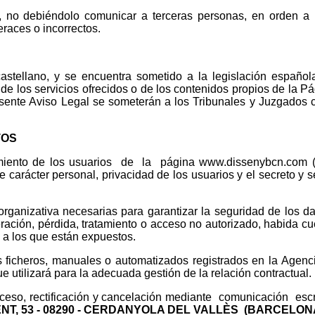
 no debiéndolo comunicar a terceras personas, en orden a l
eraces o incorrectos.
astellano, y se encuentra sometido a la legislación español
n de los servicios ofrecidos o de los contenidos propios de la Pá
resente Aviso Legal se someterán a los Tribunales y Juzgados
TOS
iento de los usuarios de la página www.dissenybcn.com 
e carácter personal, privacidad de los usuarios y el secreto y 
rganizativa necesarias para garantizar la seguridad de los da
eración, pérdida, tratamiento o acceso no autorizado, habida cu
s a los que están expuestos.
os ficheros, manuales o automatizados registrados en la Agen
e utilizará para la adecuada gestión de la relación contractual.
ceso, rectificación y cancelación mediante comunicación escr
T, 53 -
08290 - CERDANYOLA DEL VALLÈS
(BARCELONA