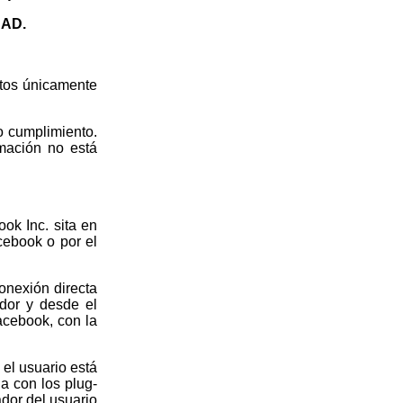
DAD.
tos únicamente
o cumplimiento.
rmación no está
ok Inc. sita en
cebook o por el
onexión directa
dor y desde el
acebook, con la
 el usuario está
a con los plug-
ador del usuario