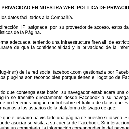
E PRIVACIDAD EN NUESTRA WEB: POLITICA DE PRIVACI
los datos facilitados a la Compañía.
irección IP asignada por su proveedor de acceso, estos da
ísticos de la Página.
ma adecuada, teniendo una infraestructura firewall de estrict
urarse de que la confidencialidad y la privacidad de la info
«plug-ins») de la red social facebook.com gestionada por Facebo
os plug-ins son reconocibles porque tienen el logotipo de Fa
itio que contenga este botón, su navegador establecerá una c
lug-in se trasmite directamente desde Facebook a su navega
e no tenemos ningún control sobre el tráfico de datos que F
formamos a los usuarios de la plataforma de twago de que:
e que el usuario ha visitado una página de nuestro sitio web. Si
de asociar su visita a su cuenta de Facebook. Si interaccion
i sube un comentario, la información correspondiente del naveg