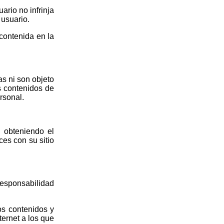
ario no infrinja
 usuario.
 contenida en la
as ni son objeto
s contenidos de
rsonal.
 obteniendo el
es con su sitio
responsabilidad
os contenidos y
ternet a los que